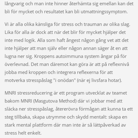
långvarig och man inte hinner återhämta sig emellan kan det
bli för mycket och resultatet kan bli utmattningssymptom.
Vi är alla olika känsliga för stress och trauman av olika slag.
Lika för alla är dock att när det blir för mycket hjälper det
inte med logik. Alla som haft ångest någon gång vet att det
inte hjälper att man själv eller någon annan säger åt en att
lugna ner sig. Kroppens autoimmuna system ångar på för
överlevnad. Det man däremot kan göra är att på reflexnivå
jobba med kroppen och integrera reflexerna för att
motverka stresspåslag "i onödan" (när ej livsfara hotar).
MNRI stressreducering är ett program utvecklat av teamet
bakom MNRI (Masgutova Method) där vi jobbar med att
släcka ner stresspåslag, återerövra förmågan att kunna ta ett
steg tillbaka, skapa utrymme och skydd mentalt: skapa en
stark mental plattform där man inte är så lättpåverkad av
stress helt enkelt.