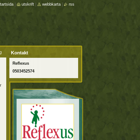
tartsida
|
utskrift
|
webbkarta
|
rss
g
Kontakt
Reflexus
0503452574
r