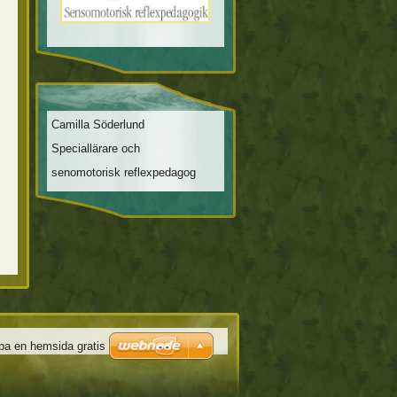
Camilla Söderlund
Speciallärare och
senomotorisk reflexpedagog
pa en hemsida gratis