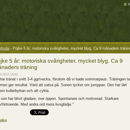
s
rtsida
-
Pojke 5 år: motoriska svårigheter, mycket blyg. Ca 9 månaders tränin
jke 5 år: motoriska svårigheter, mycket blyg. Ca 9
naders träning
0.2012 18:52
 har tränat i snitt 3-4 ggr/vecka, förutom då vi hade sommarpaus. Träningen ta
, men ger resultat. Värd att satsa på. Sonen tycker om jumppan. Den har lärt
om kullerbyttan och att cykla.
 son har blivit gladare, mer öppen. Spontanare och motiverad. Starkare
lvförtroende.
Med andra ord mera livsglädje."
baka