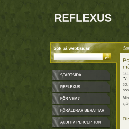
REFLEXUS
Sök på webbsidan
Sta
Po
må
23.1
STARTSIDA
"Vi
tid
REFLEXUS
hon
Min
FÖR VEM?
sjä
FÖRÄLDRAR BERÄTTAR
Till
AUDITIV PERCEPTION