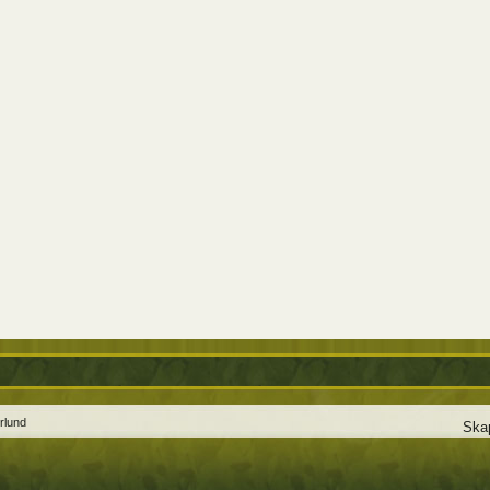
rlund
Ska